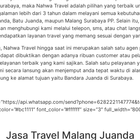
rabaya, maka Nahwa Travel adalah pilihan yang terbaik unt
galaman lebih dari 3 tahun dalam melayani semua kebutuh
anda, Batu Juanda, maupun Malang Surabaya PP. Selain itu,
 menghubungi kami melalui telepon, sms, atau chat langsu
ndapatkan layanan travel yang memang sesuai dengan yan
, Nahwa Travel hingga saat ini merupakan salah satu agen 
ut dapat dibuktikan dengan adanya ribuan customer atau p
layanan terbaik yang kami sajikan. Salah satu pelayanan y
mi secara lansung akan menjemput anda tepat waktu di ala
ung ke alamat tujuan yaitu Bandara Juanda di Surabaya.
link=”https://api.whatsapp.com/send?phone=62822211477
color=”#bc1111″ font_color=”#ffffff” size=”3″ full_width=”8
Jasa Travel Malang Juanda