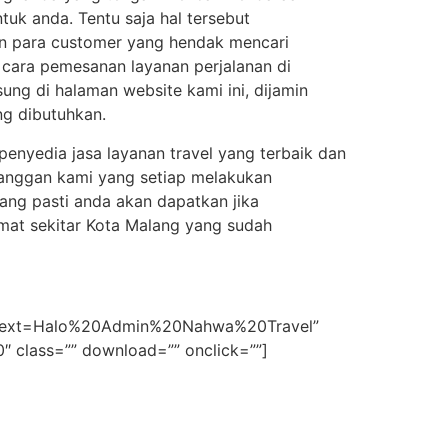
uk anda. Tentu saja hal tersebut
an para customer yang hendak mencari
 cara pemesanan layanan perjalanan di
ng di halaman website kami ini, dijamin
g dibutuhkan.
penyedia jasa layanan travel yang terbaik dan
elanggan kami yang setiap melakukan
ang pasti anda akan dapatkan jika
mat sekitar Kota Malang yang sudah
74&text=Halo%20Admin%20Nahwa%20Travel”
00″ class=”” download=”” onclick=””]