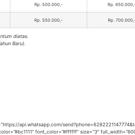
Rp. 500.000,-
Rp. 650.000,
Rp. 550.000,-
Rp. 700.000,
antum diatas.
Tahun Baru).
link=”https://api.whatsapp.com/send?phone=62822211477
color=”#bc1111″ font_color=”#ffffff” size=”3″ full_width=”8