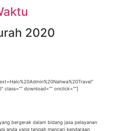
Waktu
urah 2020
74&text=Halo%20Admin%20Nahwa%20Travel”
00″ class=”” download=”” onclick=””]
yang bergerak dalam bidang jasa pelayanan
Bagi anda yang tengah mencari kendaraan