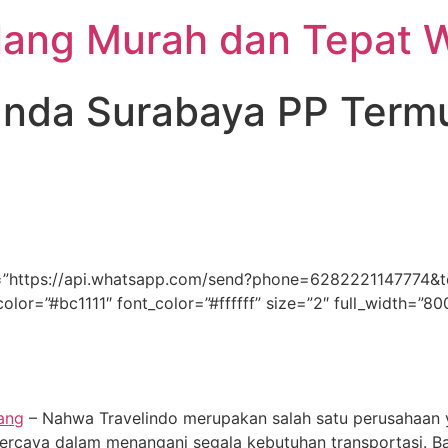
lang Murah dan Tepat 
anda Surabaya PP Term
link=”https://api.whatsapp.com/send?phone=62822211477
color=”#bc1111″ font_color=”#ffffff” size=”2″ full_width=”8
ang
– Nahwa Travelindo merupakan salah satu perusahaan 
percaya dalam menangani segala kebutuhan transportasi. 