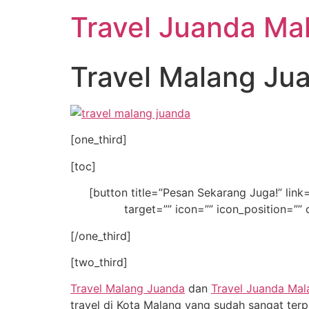
Travel Juanda Ma
Travel Malang Ju
[one_third]
[toc]
[button title=”Pesan Sekarang Juga!” 
target=”” icon=”” icon_position=”” 
[/one_third]
[two_third]
Travel Malang Juanda
dan
Travel Juanda Mal
travel di Kota Malang yang sudah sangat ter