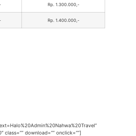
-
Rp. 1.300.000,-
-
Rp. 1.400.000,-
74&text=Halo%20Admin%20Nahwa%20Travel”
00″ class=”” download=”” onclick=””]