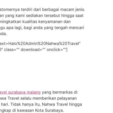
tomernya terdiri dari berbagai macam jenis.
aan yang kami sediakan tersebut hingga saat
meningkatkan kualitas kenyamanan dan
gu apa lagi, bagi anda yang tengah mencari
nda.
74&text=Halo%20Admin%20Nahwa%20Travel”
00″ class=”” download=”” onclick=””]
ravel surabaya malang
yang bermarkas di
hwa Travel selalu memberikan pelayanan
hari. Tidak hanya itu, Nahwa Travel hingga
engkap di kawasan Kota Surabaya.