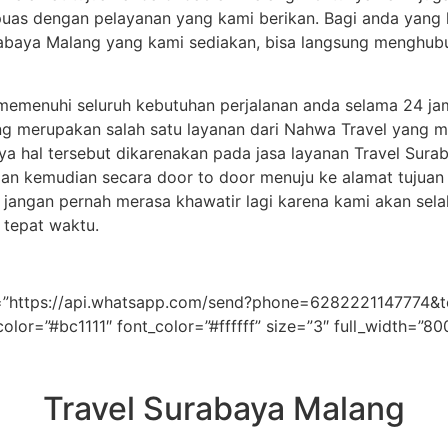
puas dengan pelayanan yang kami berikan. Bagi anda yang 
urabaya Malang yang kami sediakan, bisa langsung menghu
emenuhi seluruh kebutuhan perjalanan anda selama 24 jam. 
ng merupakan salah satu layanan dari Nahwa Travel yang me
a hal tersebut dikarenakan pada jasa layanan Travel Sura
dan kemudian secara door to door menuju ke alamat tujuan
g jangan pernah merasa khawatir lagi karena kami akan se
 tepat waktu.
link=”https://api.whatsapp.com/send?phone=62822211477
color=”#bc1111″ font_color=”#ffffff” size=”3″ full_width=”8
Travel Surabaya Malang