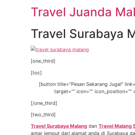
Travel Juanda Ma
Travel Surabaya 
[one_third]
[toc]
[button title=”Pesan Sekarang Juga!” 
target=”” icon=”” icon_position=”” 
[/one_third]
[two_third]
Travel Surabaya Malang
dan
Travel Malang 
antar jemput dari alamat anda di Surabaya da