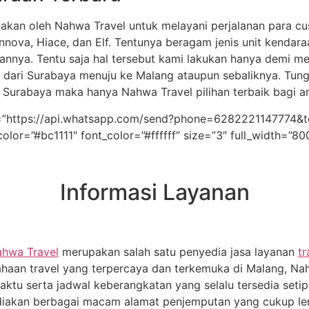
akan oleh Nahwa Travel untuk melayani perjalanan para cus
nnova, Hiace, dan Elf. Tentunya beragam jenis unit kendar
ihannya. Tentu saja hal tersebut kami lakukan hanya demi 
dari Surabaya menuju ke Malang ataupun sebaliknya. Tung
 Surabaya maka hanya Nahwa Travel pilihan terbaik bagi a
link=”https://api.whatsapp.com/send?phone=62822211477
color=”#bc1111″ font_color=”#ffffff” size=”3″ full_width=”8
Informasi Layanan
hwa Travel
merupakan salah satu penyedia jasa layanan
t
ahaan travel yang terpercaya dan terkemuka di Malang, Na
tu serta jadwal keberangkatan yang selalu tersedia setip 
yediakan berbagai macam alamat penjemputan yang cukup l