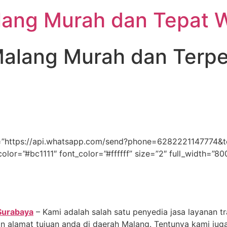
lang Murah dan Tepat 
Malang Murah dan Terp
link=”https://api.whatsapp.com/send?phone=62822211477
color=”#bc1111″ font_color=”#ffffff” size=”2″ full_width=”8
Surabaya
– Kami adalah salah satu penyedia jasa layanan tr
n alamat tujuan anda di daerah Malang. Tentunya kami juga