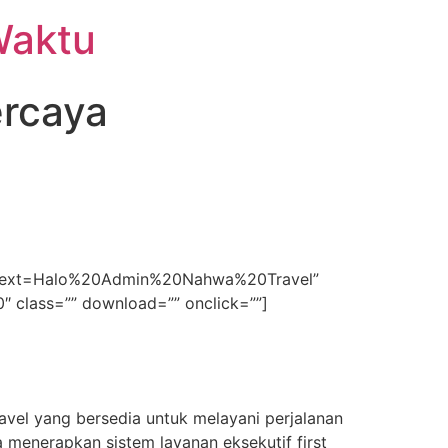
Waktu
ercaya
74&text=Halo%20Admin%20Nahwa%20Travel”
00″ class=”” download=”” onclick=””]
avel yang bersedia untuk melayani perjalanan
 menerapkan sistem layanan eksekutif first