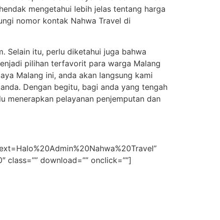
hendak mengetahui lebih jelas tentang harga
bungi nomor kontak Nahwa Travel di
Selain itu, perlu diketahui juga bahwa
njadi pilihan terfavorit para warga Malang
baya Malang ini, anda akan langsung kami
 anda. Dengan begitu, bagi anda yang tengah
lalu menerapkan pelayanan penjemputan dan
74&text=Halo%20Admin%20Nahwa%20Travel”
00″ class=”” download=”” onclick=””]